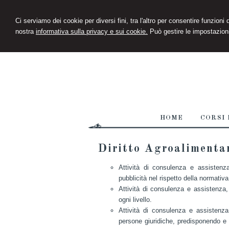
Ci serviamo dei cookie per diversi fini, tra l'altro per consentire funzioni
nostra
informativa sulla privacy e sui cookie.
Può gestire le impostazioni
HOME
CORSI 
Diritto Agroalimentar
Attività di consulenza e assistenza
pubblicità nel rispetto della normativ
Attività di consulenza e assistenza, 
ogni livello.
Attività di consulenza e assistenza,
persone giuridiche, predisponendo e f