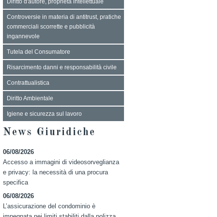
Diritto d'autore, proprietà intellettuale
Controversie in materia di antitrust, pratiche
commerciali scorrette e pubblicità
ingannevole
Tutela del Consumatore
Risarcimento danni e responsabilità civile
Contrattualistica
Diritto Ambientale
Igiene e sicurezza sul lavoro
News Giuridiche
06/08/2026
Accesso a immagini di videosorveglianza
e privacy: la necessità di una procura
specifica
06/08/2026
L’assicurazione del condominio è
impegnata nei limiti stabiliti dalla polizza