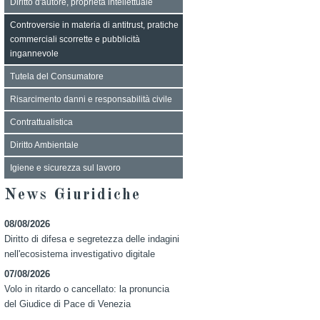
Diritto d'autore, proprietà intellettuale
Controversie in materia di antitrust, pratiche
commerciali scorrette e pubblicità
ingannevole
Tutela del Consumatore
Risarcimento danni e responsabilità civile
Contrattualistica
Diritto Ambientale
Igiene e sicurezza sul lavoro
News Giuridiche
08/08/2026
Diritto di difesa e segretezza delle indagini
nell'ecosistema investigativo digitale
07/08/2026
Volo in ritardo o cancellato: la pronuncia
del Giudice di Pace di Venezia