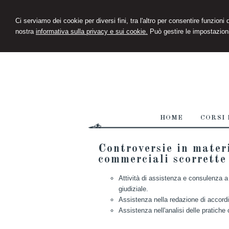
Ci serviamo dei cookie per diversi fini, tra l'altro per consentire funzioni
nostra
informativa sulla privacy e sui cookie.
Può gestire le impostazioni
HOME
CORSI 
Controversie in materi
commerciali scorrette
Attività di assistenza e consulenza a 
giudiziale.
Assistenza nella redazione di accordi 
Assistenza nell'analisi delle pratiche