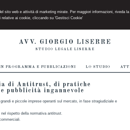
 del sito web e attività di marketing mirate. Per maggiori informazioni, riveda la
 relative ai cookie, cliccando su 'Gestisci Cookie'
AVV. GIORGIO LISERRE
STUDIO LEGALE LISERRE
IN PROGRAMMA E PUBBLICAZIONI
LO STUDIO
ATT
a di Antitrust, di pratiche
 e pubblicità ingannevole
grandi e piccole imprese operanti sul mercato, in fase stragiudiziale e
nel rispetto della normativa antitrust.
 commerciali.