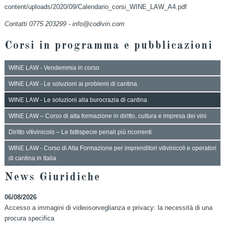
content/uploads/2020/09/Calendario_corsi_WINE_LAW_A4.pdf
Contatti 0775 203299 - info@codivin.com
Corsi in programma e pubblicazioni
WINE LAW - Vendemmia in corso
WINE LAW - Le soluzioni ai problemi di cantina
WINE LAW - Le soluzioni alla burocrazia di cantina
WINE LAW – Corso di alta formazione in diritto, cultura e impresa dei vini
Diritto vitivinicolo – Le fattispecie penali più ricorrenti
WINE LAW - Corso di Alta Formazione per imprenditori vitivinicoli e operatori
di cantina in Italia
News Giuridiche
06/08/2026
Accesso a immagini di videosorveglianza e privacy: la necessità di una
procura specifica