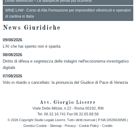
Diritto vitivinicolo – Le fattispecie penali più ricorrenti
WINE LAW - Corso di Alta Formazione per imprenditori vitivinicoli e operatori
di cantina in Italia
News Giuridiche
09/08/2026
L'AI che hai spento non è sparita
08/08/2026
Diritto di difesa e segretezza delle indagini nell'ecosistema investigativo
digitale
07/08/2026
Volo in ritardo o cancellato: la pronuncia del Giudice di Pace di Venezia
Avv. Giorgio Liserre
Viale Delle Milizie, n.22 -
Roma
00192
,
RM
Tel.
06.32.16.741
Fax
06.32.65.68.58
© 2026 Copyright Studio Legale Liserre. Tutti i diritti riservati | P.IVA 10535630585 |
Gestisci Cookie
-
Sitemap
-
Privacy
-
Cookie Policy
-
Credits