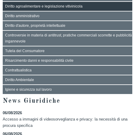
Diritto agroalimentare e legislazione vitivinicola
Diritto amministrativo
Diritto d'autore, proprietà intellettuale
Controversie in materia di antitrust, pratiche commerciali scorrette e pubblicità
ingannevole
Tutela del Consumatore
Risarcimento danni e responsabilità civile
Contrattualistica
Diritto Ambientale
Igiene e sicurezza sul lavoro
News Giuridiche
06/08/2026
Accesso a immagini di videosorveglianza e privacy: la necessità di una
procura specifica
06/08/2026