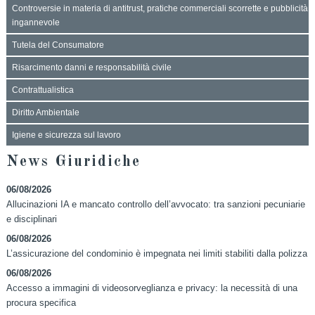
Controversie in materia di antitrust, pratiche commerciali scorrette e pubblicità
ingannevole
Tutela del Consumatore
Risarcimento danni e responsabilità civile
Contrattualistica
Diritto Ambientale
Igiene e sicurezza sul lavoro
News Giuridiche
06/08/2026
Allucinazioni IA e mancato controllo dell’avvocato: tra sanzioni pecuniarie
e disciplinari
06/08/2026
L’assicurazione del condominio è impegnata nei limiti stabiliti dalla polizza
06/08/2026
Accesso a immagini di videosorveglianza e privacy: la necessità di una
procura specifica