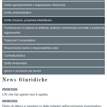
Diritto agroalimentare e legislazione vitivinicola
Diritto amministrativo
Diritto d'autore, proprietà intellettuale
Controversie in materia di antitrust, pratiche commerciali scorrette e pubblicità
ingannevole
Tutela del Consumatore
Risarcimento danni e responsabilità civile
Contrattualistica
Diritto Ambientale
Igiene e sicurezza sul lavoro
News Giuridiche
09/08/2026
L'AI che hai spento non è sparita
08/08/2026
Diritto di difesa e segretezza delle indagini nell'ecosistema investigativo