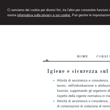
Ci serviamo dei cookie per diversi fini, tra l'altro per consentire funzioni
nostra
informativa sulla privacy e sui cookie.
Può gestire le impostazioni
HOME
CORSI 
Igiene e sicurezza sul
Attività di assistenza e consulenza, g
lavoro, nell'individuazione e attribu
funzioni, supportando gli organismi dir
rispetto della vigente normativa in ma
Attività di assistenza e consulenza, g
di contestazioni di violazione di norme