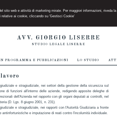
 del sito web e attività di marketing mirate. Per maggiori informazioni, riveda la
 relative ai cookie, cliccando su 'Gestisci Cookie'
AVV. GIORGIO LISERRE
STUDIO LEGALE LISERRE
IN PROGRAMMA E PUBBLICAZIONI
LO STUDIO
ATT
 lavoro
iudiziale e stragiudiziale, nei settori della gestione della sicurezza sul
zione di funzioni all'interno delle aziende, redigendo apposite deleghe di
ezionali dell'Azienda nel rapporto con gli organi deputati ai controlli, nel
teria (D. Lgs. 8 giugno 2001, n. 231).
iudiziale e stragiudiziale, nei rapporti con l'Autorità Giudiziaria a fronte
 antinfortunistiche e imputazione di reati contro l'incolumità individuale.