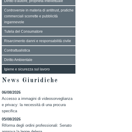
Diritto d'autore, proprietà intellettuale
Controversie in materia di antitrust, pratiche
commerciali scorrette e pubblicità
ingannevole
Tutela del Consumatore
Risarcimento danni e responsabilità civile
Contrattualistica
Diritto Ambientale
Igiene e sicurezza sul lavoro
News Giuridiche
06/08/2026
Accesso a immagini di videosorveglianza
e privacy: la necessità di una procura
specifica
05/08/2026
Riforma degli ordini professionali: Senato
approva la legge delega