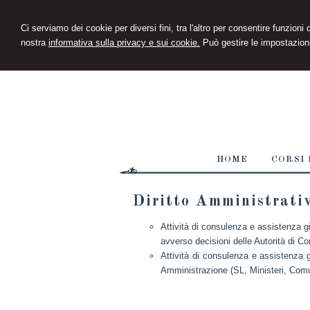
Ci serviamo dei cookie per diversi fini, tra l'altro per consentire funzioni
nostra
informativa sulla privacy e sui cookie.
Può gestire le impostazioni
HOME
CORSI 
Diritto Amministrati
Attività di consulenza e assistenza giu
avverso decisioni delle Autorità di Co
Attività di consulenza e assistenza g
Amministrazione (SL, Ministeri, Comu