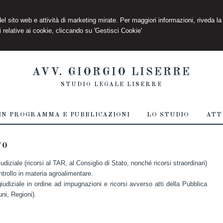
 del sito web e attività di marketing mirate. Per maggiori informazioni, riveda la
 relative ai cookie, cliccando su 'Gestisci Cookie'
AVV. GIORGIO LISERRE
STUDIO LEGALE LISERRE
IN PROGRAMMA E PUBBLICAZIONI
LO STUDIO
ATT
vo
diziale (ricorsi al TAR, al Consiglio di Stato, nonché ricorsi straordinari)
ntrollo in materia agroalimentare.
iudiziale in ordine ad impugnazioni e ricorsi avverso atti della Pubblica
ni, Regioni).