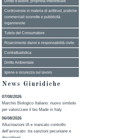
Diritto d'autore, proprietà intellettuale
Controversie in materia di antitrust, pratiche
commerciali scorrette e pubblicità
ingannevole
Tutela del Consumatore
Risarcimento danni e responsabilità civile
Contrattualistica
Diritto Ambientale
Igiene e sicurezza sul lavoro
News Giuridiche
07/08/2026
Marchio Biologico Italiano: nuovo simbolo
per valorizzare il bio Made in Italy
06/08/2026
Allucinazioni IA e mancato controllo
dell’avvocato: tra sanzioni pecuniarie e
disciplinari