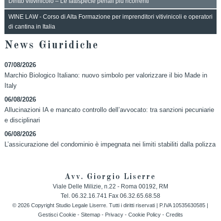
Diritto vitivinicolo – Le fattispecie penali più ricorrenti
WINE LAW - Corso di Alta Formazione per imprenditori vitivinicoli e operatori
di cantina in Italia
News Giuridiche
07/08/2026
Marchio Biologico Italiano: nuovo simbolo per valorizzare il bio Made in
Italy
06/08/2026
Allucinazioni IA e mancato controllo dell’avvocato: tra sanzioni pecuniarie
e disciplinari
06/08/2026
L’assicurazione del condominio è impegnata nei limiti stabiliti dalla polizza
Avv. Giorgio Liserre
Viale Delle Milizie, n.22 -
Roma
00192
,
RM
Tel.
06.32.16.741
Fax
06.32.65.68.58
© 2026 Copyright Studio Legale Liserre. Tutti i diritti riservati | P.IVA 10535630585 |
Gestisci Cookie
-
Sitemap
-
Privacy
-
Cookie Policy
-
Credits